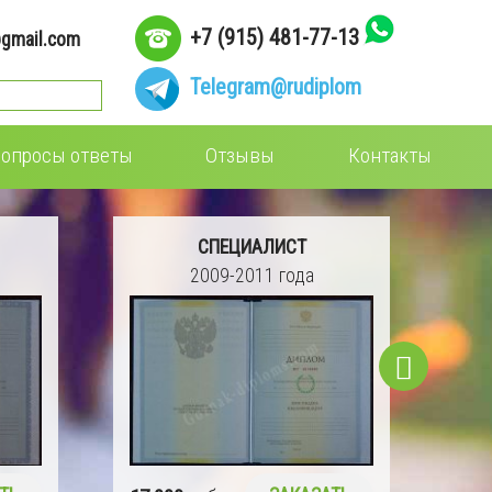
+7 (915) 481-77-13
gmail.com
Telegram
@rudiplom
опросы ответы
Отзывы
Контакты
СПЕЦИАЛИСТ
2004-2008 года
16 990
руб.
ЗАКАЗАТЬ
15