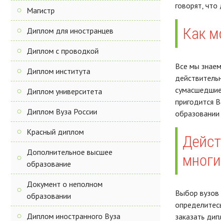
говорят, что 
Магистр
Как м
Диплом для иностранцев
Диплом с проводкой
Все мы знаем
Диплом института
действительн
сумасшедшие 
Диплом университета
пригодится В
Диплом Вуза России
образовании 
Красный диплом
Дейст
Дополнительное высшее
многи
образование
Документ о неполном
Выбор вузов 
образовании
определитесь
Диплом иностранного Вуза
заказать дип