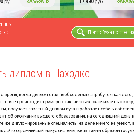
990
руб.
ЗАКАЗАТЬ
17 990
руб.
ЗАКАЗ
ванных
знак
Поиск Вуза по специ
ть диплом в Находке
о время, когда диплом стал необходимым атрибутом каждого, к
, то все происходит примерно так: человек оканчивает в школу, 
ты, получает заветный диплом вуза и работает себе в собствен
ент об окончании высшего обраазования, на сегодняшний день н
те же дипломированные специалисты на деле ничего не умеют, 
ику. Это огромнейший минус системы, ведь таким образом госу