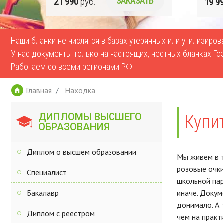
ТЬ
19 990
руб.
ЗАКАЗАТЬ
17 
Наши бланки не числятся в базах утерянных или утилизиро
У нас документы только на настоящих, честных бланках Го
Работаем со всеми регионами РФ
Главная
Находка
ДИПЛОМЫ ВЫСШЕГО
Купи
ОБРАЗОВАНИЯ
Диплом о высшем образовании
Мы живем в т
розовые очки
Специалист
школьной пар
Бакалавр
иначе. Докум
донимало. А 
Диплом с реестром
чем на практ