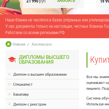
Ь
19 990
руб.
ЗАКАЗАТЬ
17 9
Наши бланки не числятся в базах утерянных или утилизиро
У нас документы только на настоящих, честных бланках Го
Работаем со всеми регионами РФ
Главная
Кисловодск
ДИПЛОМЫ ВЫСШЕГО
Купи
ОБРАЗОВАНИЯ
Диплом о высшем образовании
Все мы знаем
оценивают на
Специалист
лишнего. Под
Бакалавр
Система обуч
Используя ин
Диплом с реестром