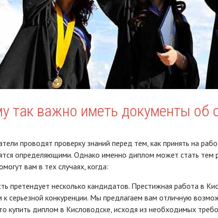
у так важно иметь документы об 
тели проводят проверку знаний перед тем, как принять на раб
вятся определяющими. Однако именно диплом может стать тем
могут вам в тех случаях, когда:
ть претендует несколько кандидатов. Престижная работа в Ки
 к серьезной конкуренции. Мы предлагаем вам отличную возмож
о купить диплом в Кисловодске, исходя из необходимых требо