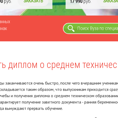
90
руб.
ЗАКАЗАТЬ
17 990
руб.
ЗАКАЗА
ванных
знак
Поиск Вуза по специ
ть диплом о среднем техниче
ы заканчиваются очень быстро, после чего вчерашним ученика
складывается таким образом, что выпускникам приходится сразу
чебы и получения диплома о среднем техническом образовании 
гарантирует получение заветного документа - ранняя беременн
да вынуждают прервать обучение.