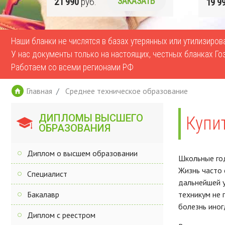
Ь
21 990
руб.
ЗАКАЗАТЬ
19 9
Наши бланки не числятся в базах утерянных или утилизиро
У нас документы только на настоящих, честных бланках Го
Работаем со всеми регионами РФ
Главная
Среднее техническое образование
ДИПЛОМЫ ВЫСШЕГО
Купи
ОБРАЗОВАНИЯ
Диплом о высшем образовании
Школьные год
Жизнь часто 
Специалист
дальнейшей у
Бакалавр
техникум не 
болезнь иног
Диплом с реестром