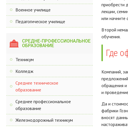
приобрести д
Военное училище
лекции, семи
или начните 
Педагогическое училище
Второй немал
обучения.
СРЕДНЕ-ПРОФЕССИОНАЛЬНОЕ
ОБРАЗОВАНИЕ
Где о
Техникум
Колледж
Компаний, за
предложений 
Среднее техническое
обращения и 
образование
и проведение
Среднее профессиональное
Да и стоимос
образование
фабрики Гозн
вносят данны
Железнодорожный техникум
настораживат